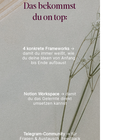
Das bekommst
du on top:
4 konkrete Frameworks
→
damit du immer weißt, wie
du deine Ideen von Anfang
bis Ende aufbaust
Notion Workspace
→ damit
du das Gelernte direkt
umsetzen kannst
Telegram-Community
→
für
Fragen & Austausch, Feedback