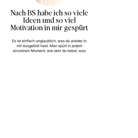
Nach BS habe ich so viele
Ideen und so viel
Motivation in mir gespürt
Es ist einfach unglaublich, was du wieder in
mir ausgelöst hast. Man spürt in jedem
einzelnen Moment, wie sehr du liebst, was
du tust und wie sehr du dir wünschst, dass
wir alle mit deiner Hilfe wachsen und
erfolgreich werden. Diese Leidenschaft und
diese Echtheit kommen bei mir total an.
Ich durfte schon so viel von dir lernen und
jedes Mal nimmst du mich mit deiner
Energie und deinem Wissen, so sehr mit.
Basla Sehar Ahmed-Kosmala, Schönheitsblick
Alzey,
Lash & Brow Artist