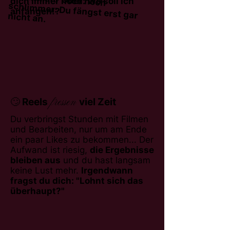
Oder noch
dich immer noch: Wo soll ich
anfangen!?
schlimmer: Du fängst erst gar nicht an.
fressen
🙄 Reels
viel Zeit
Du verbringst Stunden mit Filmen
und Bearbeiten, nur um am Ende
ein paar Likes zu bekommen... Der
Aufwand ist riesig,
die Ergebnisse
bleiben aus
und du hast langsam
keine Lust mehr.
Irgendwann
fragst du dich: "Lohnt sich das
überhaupt?"