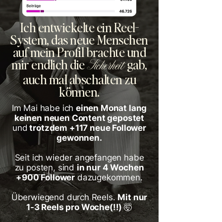
Ich entwickelte ein Reel-
System, das neue Menschen
auf mein Profil brachte und
mir endlich die
gab,
Sicherheit
auch mal abschalten zu
können.
Im Mai habe ich
einen Monat lang
keinen neuen Content gepostet
und
trotzdem +117 neue Follower
gewonnen.
Seit ich wieder angefangen habe
zu posten, sind
in nur 4 Wochen
+900 Follower
dazugekommen.
Überwiegend durch Reels.
Mit nur
1-3 Reels pro Woche(!!) 🤯