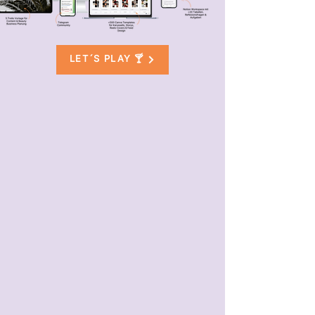
LET´S PLAY 🍸