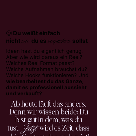
🥲 Du weißt einfach
wie
verpacken
nicht
du es
sollst
Ideen hast du eigentlich genug.
Aber wie wird daraus ein Reel?
Welches Reel Format passt?
Welche Aufnahmen brauchst du?
Welche Hooks funktionieren? Und
wie bearbeitest du das Ganze,
damit es professionell aussieht
und verkauft?
Ab heute läuft das anders.
Denn wir wissen beide: Du
bist gut in dem, was du
Jetzt
tust.
wird es Zeit, dass