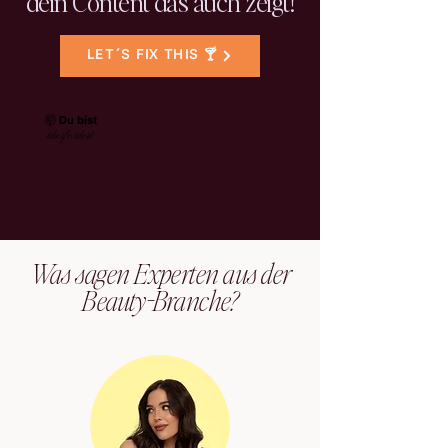
dein Content das auch zeigt!
LET´S FIX THIS 🍸
🤯 Du bist
überfordert
Was sagen Experten aus der
Beauty-Branche?