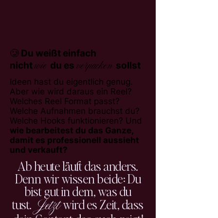
🥲 Du weißt einfach
wie
verpacken
nicht
du es
sollst
Ideen hast du eigentlich genug.
Aber wie wird daraus ein Reel?
Welches Reel Format passt?
Welche Aufnahmen brauchst du?
Welche Hooks funktionieren? Und
wie bearbeitest du das Ganze,
damit es professionell aussieht
und verkauft?
Ab heute läuft das anders.
Denn wir wissen beide: Du
bist gut in dem, was du
Jetzt
tust.
wird es Zeit, dass