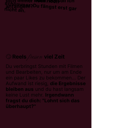
Oder noch
dich immer noch: Wo soll ich
anfangen!?
schlimmer: Du fängst erst gar nicht an.
fressen
🙄 Reels
viel Zeit
Du verbringst Stunden mit Filmen
und Bearbeiten, nur um am Ende
ein paar Likes zu bekommen... Der
Aufwand ist riesig,
die Ergebnisse
bleiben aus
und du hast langsam
keine Lust mehr.
Irgendwann
fragst du dich: "Lohnt sich das
überhaupt?"