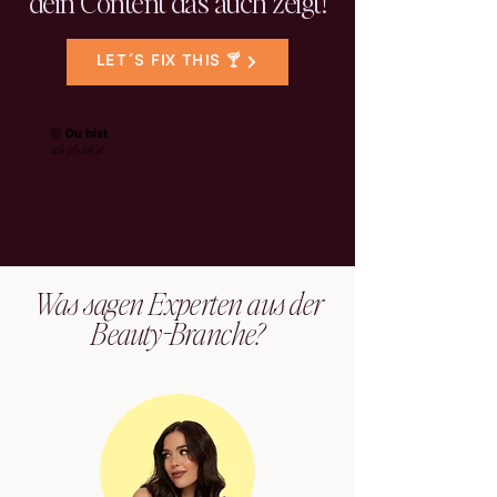
dein Content das auch zeigt!
LET´S FIX THIS 🍸
🤯 Du bist
überfordert
Was sagen Experten aus der
Beauty-Branche?