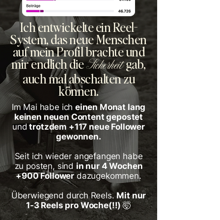
Ich entwickelte ein Reel-
System, das neue Menschen
auf mein Profil brachte und
mir endlich die
gab,
Sicherheit
auch mal abschalten zu
können.
Im Mai habe ich
einen Monat lang
keinen neuen Content gepostet
und
trotzdem +117 neue Follower
gewonnen.
Seit ich wieder angefangen habe
zu posten, sind
in nur 4 Wochen
+900 Follower
dazugekommen.
Überwiegend durch Reels.
Mit nur
1-3 Reels pro Woche(!!) 🤯