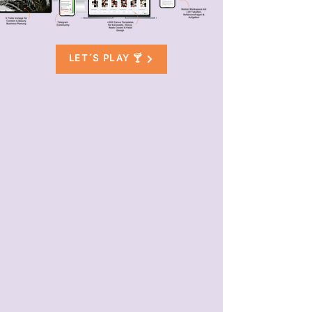
LET´S PLAY 🍸