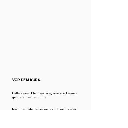
VOR DEM KURS:
Hatte keinen Plan was, wie, wann und warum
gepostet werden sollte.
Nach der Babypause war es schwer, wieder
Sichtbarkeit zu bekommen.
Unsicher beim Verkaufen.