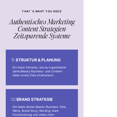
THAT´S WAHT YOU NEED
Authentisches Marketing
Content Strategien
Zeitsparende Systeme
📁 STRUKTUR & PLANUNG
Ein klarer Fahrplan, wie du organisierter
deine Beauty-Business- und Content-
Ideen sowie Ziele strukturierst.
✍🏼 BRAND STRATEGIE
Die Seele deines Beauty-Business: Vibe,
Werte, Brand Story, Wording, klare
Positionierung und vieles mehr.